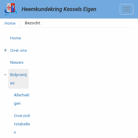
Heemkundekring Kessels Eigen
Bezocht:
Home
Home
Over ons
Nieuws
Bidprentj
es
Allerheili
gen
Overzich
tstabelle
n