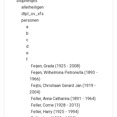
bidprentjes
allerheiligen
dtpl_ov_xfs
personen
a
b
c
d
e
f
Feijen, Grada (1925 - 2008)
Feijen, Wilhelmina Petronella (1893 -
1966)
Feijts, Christiaan Gerard Jan (1919 -
2004)
Feller, Anna Catharina (1891 - 1964)
Feller, Corrie (1928 - 2013)
Feller, Harry (1925 - 1994)