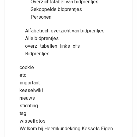
Overzichtstabel van bidprentjes
Gekoppelde bidprentjes
Personen
Alfabetisch overzicht van bidprentjes
Alle bidprentjes
overz_tabellen_links_xfs
Bidprentjes
cookie
etc
important
kesselwiki
nieuws
stichting
tag
wisselfotos
Welkom bij Heemkundekring Kessels Eigen