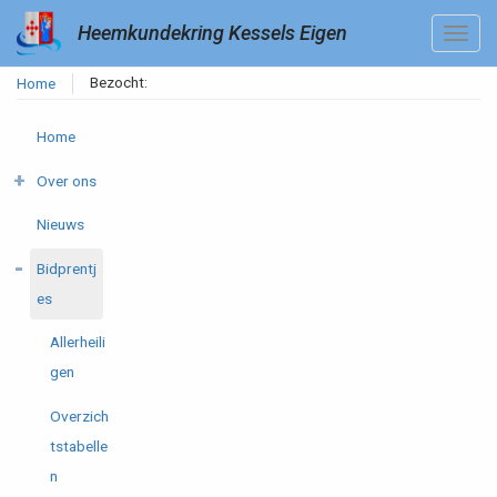
Heemkundekring Kessels Eigen
Bezocht:
Home
Home
Over ons
Nieuws
Bidprentj
es
Allerheili
gen
Overzich
tstabelle
n