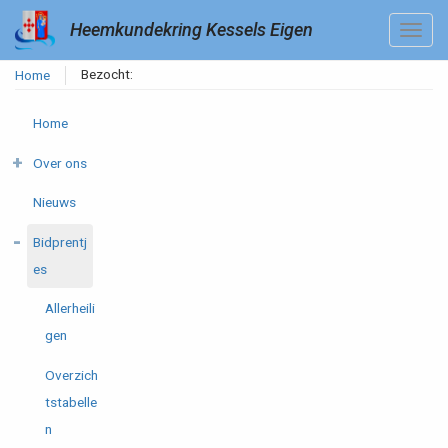
Heemkundekring Kessels Eigen
Bezocht:
Home
Home
Over ons
Nieuws
Bidprentj
es
Allerheili
gen
Overzich
tstabelle
n