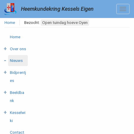
Heemkundekring Kessels Eigen
Home
Bezocht:
Open tuindag hoeve Oyen
Home
Over ons
Nieuws
Bidprentj
es
Beeldba
nk
Kesselwi
ki
Contact