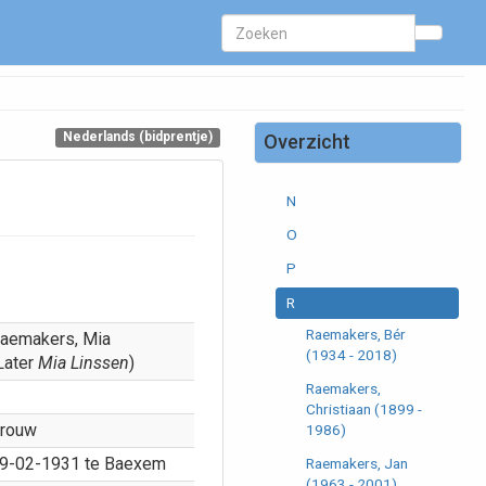
H
J
K
L
Nederlands (bidprentje)
Overzicht
M
N
O
P
R
Raemakers, Bér
aemakers, Mia
(1934 - 2018)
Later
Mia Linssen
)
Raemakers,
Christiaan (1899 -
rouw
1986)
9-02-1931 te Baexem
Raemakers, Jan
(1963 - 2001)