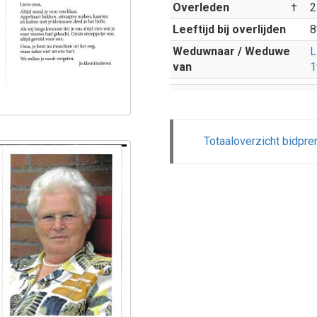
Overleden
†
2
Leeftijd bij overlijden
8
Weduwnaar / Weduwe
L
van
1
Totaaloverzicht bidpre