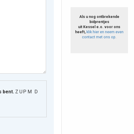
Reinders, Jozephus
Antonius Hubertus
Als u nog ontbrekende
(1900 - 1979)
bidprentjes
uit Kessel e.o. voor ons
Reinders, Lei (1919 -
heeft,
klik hier en neem even
2007)
contact met ons op
.
Reinders, Petrus
Johannes (1894 -
1953)
Reinders, Thei (1896 -
1991)
Reinders, Wim (1935 -
2009)
s bent.
Z U P M D
Relouw, Dien (1932 -
2015)
Relouw, Har (1948 -
2004)
Relouw, Mien (1933 -
2009)