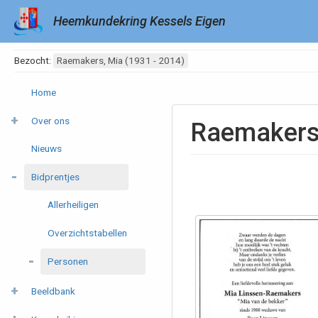
Heemkundekring Kessels Eigen
Bezocht:
Raemakers, Mia (1931 - 2014)
Home
Over ons
Raemakers,
Nieuws
Bidprentjes
Allerheiligen
Overzichtstabellen
Personen
Beeldbank