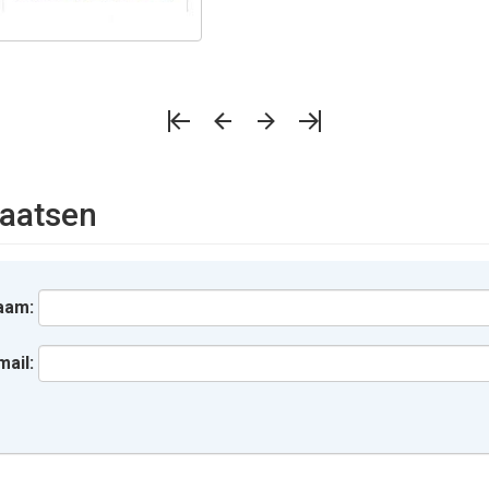
aatsen
aam:
mail: