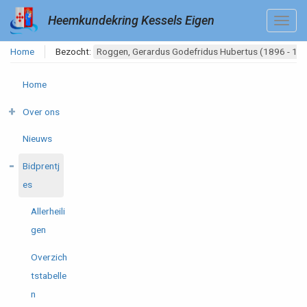
Heemkundekring Kessels Eigen
Home
Bezocht:
Roggen, Gerardus Godefridus Hubertus (1896 - 19
Home
Over ons
Nieuws
Bidprentj
es
Allerheili
gen
Overzich
tstabelle
n