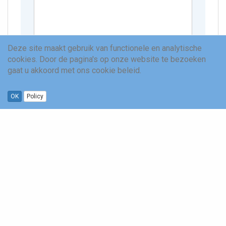
Deze site maakt gebruik van functionele en analytische
cookies. Door de pagina's op onze website te bezoeken
Tik de letters in het onderstaande
gaat u akkoord met ons cookie beleid.
vakje over om aan te tonen dat je een
OK
Policy
mens bent.
Q᠎ D U P Q