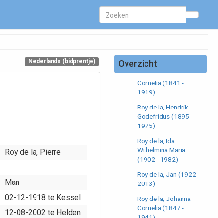
Petronella (1895 -
1958)
Roy de la, Antoinetta
(1888 - 1963)
Roy de la, Gertrudis
Bertha (1900 - 1959)
Nederlands (bidprentje)
Overzicht
Roy de la, Helena
Cornelia (1841 -
1919)
Roy de la, Hendrik
Godefridus (1895 -
1975)
Roy de la, Ida
Wilhelmina Maria
Roy de la, Pierre
(1902 - 1982)
Roy de la, Jan (1922 -
Man
2013)
02-12-1918 te Kessel
Roy de la, Johanna
Cornelia (1847 -
12-08-2002 te Helden
1941)