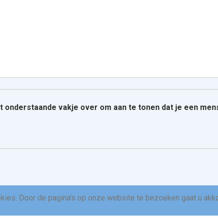
het onderstaande vakje over om aan te tonen dat je een men
okies. Door de pagina's op onze website te bezoeken gaat u akk
n/r/714316_00001912.txt
Laatst gewijzigd:
2025/01/04 15:57
door
127.0