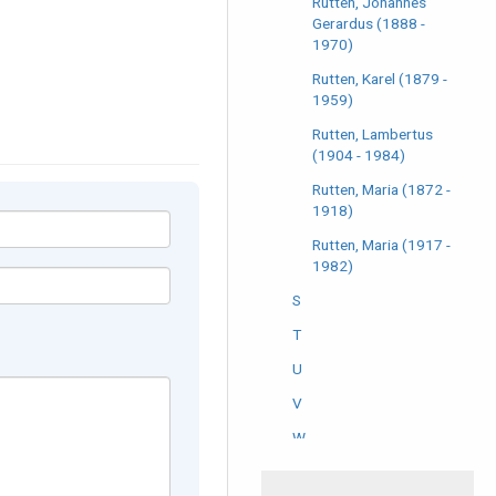
Rutten, Johannes
Gerardus (1888 -
1970)
Rutten, Karel (1879 -
1959)
Rutten, Lambertus
(1904 - 1984)
Rutten, Maria (1872 -
1918)
Rutten, Maria (1917 -
1982)
S
T
U
V
W
Z