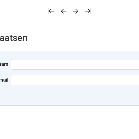
aatsen
aam:
mail: