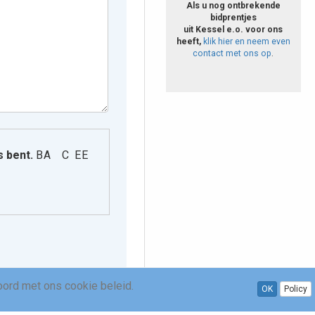
Gekoppelde bidprentjes
Als u nog ontbrekende
bidprentjes
Overzichtstabel van
uit Kessel e.o. voor ons
bidprentjes
heeft,
klik hier en neem even
contact met ons op
.
s bent.
B A C E E
oord met ons cookie beleid.
OK
Policy
.0.1
|
Gerealiseerd met